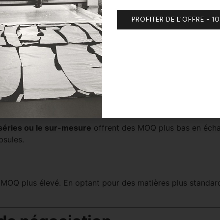
ou couleurs
PROFITER DE L'OFFRE - 1
ez
regrouper des variantes
pour atteindre le minimum sans 
e prix unitaire
 si vous acceptez un
prix à l’unité légèrement supérieur
ou
es de production plus flexibles
 séries ou le sur-mesure
offrent des MOQ plus bas en éch
psules.
un MOQ plus élevé. En optant pour des matières plus standa