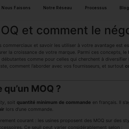
 Nous Faisons
Notre Réseau
Processus
Blog
MOQ et comment le négo
es commerciaux et savoir les utiliser à votre avantage est e
surer la croissance de votre marque. Parmi ces concepts, le
 débutantes comme pour celles qui cherchent à diversifier l
iste, comment l’aborder avec vos fournisseurs, et surtout
c
-ce qu’un MOQ ?
ty
, soit
quantité minimum de commande
en français. Il s’
ir
lors d’une commande.
èrement courant : les usines proposent des MOQ sur des sty
ccessoires. Ce seuil peut varier considérablement selon :