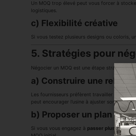
Un MOQ trop élevé peut vous forcer à stocke
logistiques.
c) Flexibilité créative
Si vous testez plusieurs designs ou coloris, 
5. Stratégies pour né
Négocier un MOQ est une étape stratégique. V
a) Construire une relatio
Les fournisseurs préfèrent travailler avec des
peut encourager l’usine à ajuster son MOQ.
b) Proposer un plan d’ach
Si vous vous engagez à
passer plusieurs c
MOQ initial.