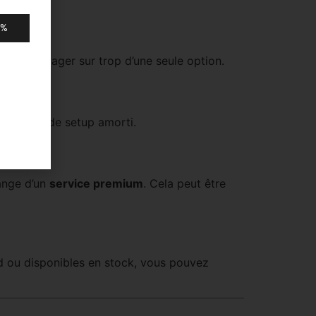
0%
vous engager sur trop d’une seule option.
 un coût de setup amorti.
ange d’un
service premium
. Cela peut être
rd ou disponibles en stock, vous pouvez