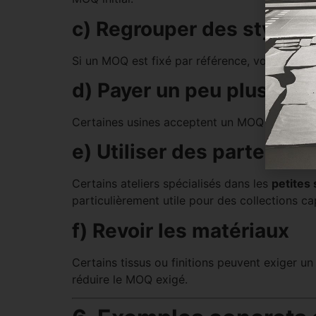
c) Regrouper des styles 
Si un MOQ est fixé par référence, vous pouv
d) Payer un peu plus sur l
Certaines usines acceptent un MOQ inférieur
e) Utiliser des partenair
Certains ateliers spécialisés dans les
petites
particulièrement utile pour des collections ca
f) Revoir les matériaux
Certains tissus ou finitions peuvent exiger 
réduire le MOQ exigé.