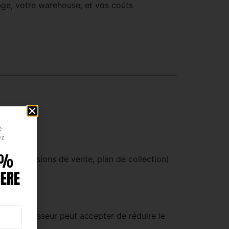
age, votre warehouse, et vos coûts
e
ez
0 %
e (prévisions de vente, plan de collection)
IERE
 un fournisseur peut accepter de réduire le